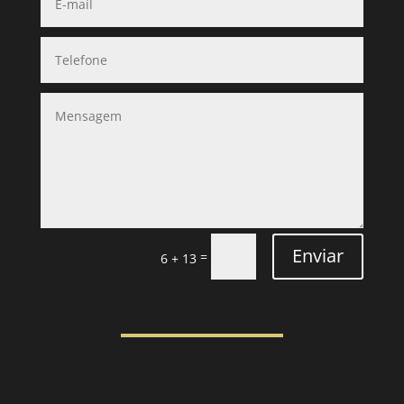
Enviar
=
6 + 13