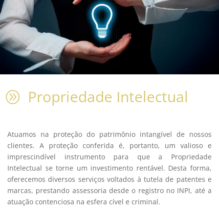
Propriedade Intelectual
A
Atuamos na proteção do patrimônio intangível de nossos
clientes. A proteção conferida é, portanto, um valioso e
imprescindível instrumento para que a Propriedade
Intelectual se torne um investimento rentável. Desta forma,
oferecemos diversos serviços voltados à tutela de patentes e
marcas, prestando assessoria desde o registro no INPI, até a
atuação contenciosa na esfera cível e criminal.