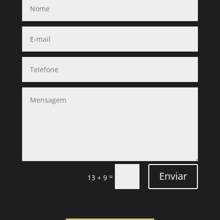
Enviar
=
13 + 9