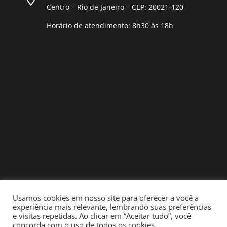
Centro – Rio de Janeiro – CEP: 20021-120
Horário de atendimento: 8h30 às 18h
Usamos cookies em nosso site para oferecer a você a
experiência mais relevante, lembrando suas preferências
e visitas repetidas. Ao clicar em “Aceitar tudo”, você
concorda com o uso de todos os cookies.