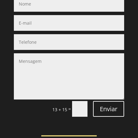
Enviar
=
13 + 15