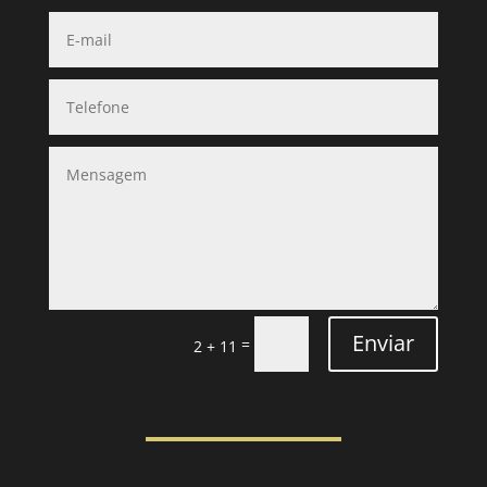
Enviar
=
2 + 11