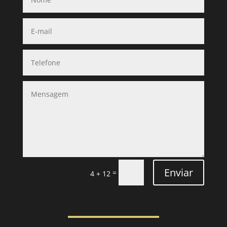
Enviar
=
4 + 12