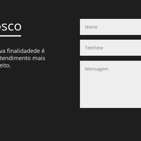
osco
va finalidadede é
atendimento mais
eito.