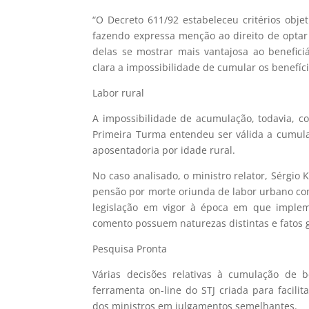
“O Decreto 611/92 estabeleceu critérios obje
fazendo expressa menção ao direito de opta
delas se mostrar mais vantajosa ao beneficiá
clara a impossibilidade de cumular os benefíci
Labor rural
A impossibilidade de acumulação, todavia, c
Primeira Turma entendeu ser válida a cumul
aposentadoria por idade rural.
No caso analisado, o ministro relator, Sérgio
pensão por morte oriunda de labor urbano co
legislação em vigor à época em que implem
comento possuem naturezas distintas e fatos g
Pesquisa Pronta
Várias decisões relativas à cumulação de b
ferramenta on-line do STJ criada para facil
dos ministros em julgamentos semelhantes.