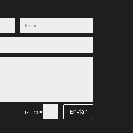
Enviar
=
15 + 13