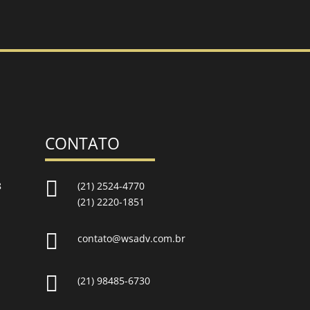
CONTATO

8
(21) 2524-4770
(21) 2220-1851

contato@wsadv.com.br

(21) 98485-6730