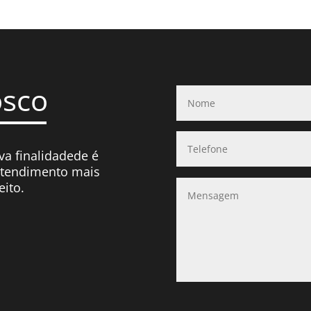
osco
va finalidadede é
atendimento mais
eito.