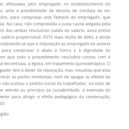
as efetuadas pelo empregado no estabelecimento do
s, ante a possibilidade de desvios de conduta do ser
gidos, para comprovar atos faltosos do empregado, que
ausa, No caso, não comprovada a justa causa alegada pela
das verbas rescisórias (saldo de salário, aviso prévio
º salário proporcional, FGTS mais multa de 40%), e ainda
nsiderando-se que a imputação ao empregado da autoria
nte para comprovar o abalo à honra e à dignidade do
 em que todo o procedimento rescisório contou com a
 se encontrava, à época, em tratamento quimioterápico. O
gador tem o dever de reparação, mas ressaltou que esta
ecer as partes envolvidas, nem de apagar os efeitos da
 não aceitou o pedido inicial do trabalhador, no valor de
ue atende ao princípio da razoabilidade, à extensão do
iente para atingir o efeito pedagógico da condenação,
RO)
egião