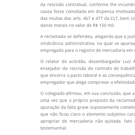
da rescisão contratual, conforme lhe incumbia
causa fosse convolada em dispensa imotivada
das multas dos arts. 467 e 477 da CLT, bem 
danos morais no valor de R$ 150 mil.
A reclamada se defendeu, alegando que a just
sindicância administrativa, na qual se apur
empregado para o registro de mercadoria em 
O relator do acórdão, desembargador Luiz A
ensejador da rescisão do contrato de trabalh
que encerra o pacto laboral e as consequênci
empregador que alega comprovar a efetividade d
O colegiado afirmou, em sua conclusão, que a
uma vez que o próprio preposto da reclamada
apuração da falta grave supostamente cometi
que não ficou claro o elemento subjetivo cara
apropriar de mercadoria não quitada, fato
testemunhal.