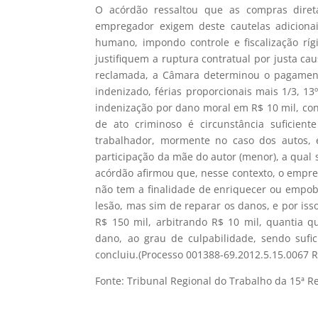
O acórdão ressaltou que as compras diret
empregador exigem deste cautelas adicionai
humano, impondo controle e fiscalização rí
justifiquem a ruptura contratual por justa c
reclamada, a Câmara determinou o pagamento 
indenizado, férias proporcionais mais 1/3, 13
indenização por dano moral em R$ 10 mil, co
de ato criminoso é circunstância suficie
trabalhador, mormente no caso dos autos,
participação da mãe do autor (menor), a qual
acórdão afirmou que, nesse contexto, o empre
não tem a finalidade de enriquecer ou empobr
lesão, mas sim de reparar os danos, e por isso
R$ 150 mil, arbitrando R$ 10 mil, quantia q
dano, ao grau de culpabilidade, sendo sufic
concluiu.(Processo 001388-69.2012.5.15.0067 
Fonte: Tribunal Regional do Trabalho da 15ª R