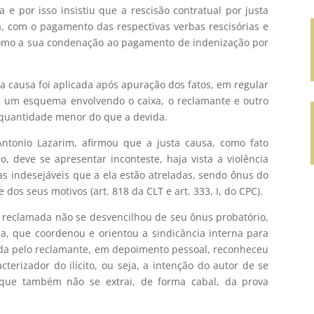
 e por isso insistiu que a rescisão contratual por justa
, com o pagamento das respectivas verbas rescisórias e
como a sua condenação ao pagamento de indenização por
a causa foi aplicada após apuração dos fatos, em regular
ou um esquema envolvendo o caixa, o reclamante e outro
quantidade menor do que a devida.
ntonio Lazarim, afirmou que a justa causa, como fato
o, deve se apresentar inconteste, haja vista a violência
as indesejáveis que a ela estão atreladas, sendo ônus do
os seus motivos (art. 818 da CLT e art. 333, I, do CPC).
 reclamada não se desvencilhou de seu ônus probatório,
, que coordenou e orientou a sindicância interna para
da pelo reclamante, em depoimento pessoal, reconheceu
cterizador do ilícito, ou seja, a intenção do autor de se
 que também não se extrai, de forma cabal, da prova