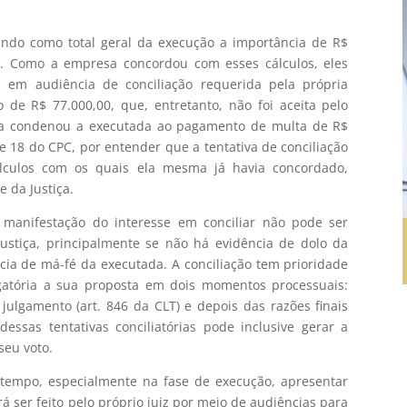
ndo como total geral da execução a importância de R$
08. Como a empresa concordou com esses cálculos, eles
 em audiência de conciliação requerida pela própria
de R$ 77.000,00, que, entretanto, não foi aceita pelo
da condenou a executada ao pagamento de multa de R$
 e 18 do CPC, por entender que a tentativa de conciliação
culos com os quais ela mesma já havia concordado,
e da Justiça.
a manifestação do interesse em conciliar não pode ser
Justiça, principalmente se não há evidência de dolo da
ncia de má-fé da executada. A conciliação tem prioridade
igatória a sua proposta em dois momentos processuais:
julgamento (art. 846 da CLT) e depois das razões finais
dessas tentativas conciliatórias pode inclusive gerar a
seu voto.
 tempo, especialmente na fase de execução, apresentar
 ser feito pelo próprio juiz por meio de audiências para