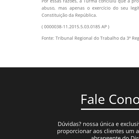
Por essas razões, a Turma concluiu que a pr
abuso, mas apenas o exercício do seu legít
Constituição da República.
( 0000038-11.2015.5.03.0185 AP )
Fonte: Tribunal Regional do Trabalho da 3ª Re
Fale Con
Dúvidas? nossa única e exclusi
proporcionar aos clientes um 
abrangente do Dir