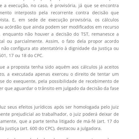
 a execução, no caso, é provisória, já que se encontra
ento interposto pela recorrente contra decisão que
sta. E, em sede de execução provisória, os cálculos
ou acórdão que ainda podem ser modificados em recurso
a, enquanto não houver a decisão do TST, remanesce a
tal ou parcialmente. Assim, o fato dela propor acordo
não configura ato atentatório à dignidade da Justiça ou
 601, 17 ou 18 do CPC.
ue a proposta tenha sido aquém aos cálculos já aceitos
zo, a executada apenas exerceu o direito de tentar um
esse do exequente, pela possibilidade de recebimento de
er que aguardar o trânsito em julgado da decisão da fase
duz seus efeitos jurídicos após ser homologada pelo Juiz
ente prejudicial ao trabalhador, o juiz poderá deixar de
iamente, que a parte tenha litigado de má-fé (art. 17 do
a justiça (art. 600 do CPC), destacou a julgadora.