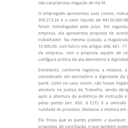
não caracterizou litigação de má fé.
O empregado apresentou suas contas, indica
209.213,24 e o valor líquido de R$156.000,
foram homologados pela juíza. Em seguida,
empresa, ela apresentou proposta de acordo 
trabalhador. Na mesma ocasião, a magistra
10.000,00, com fulcro nos artigos 600, 601, 17
da empresa, com a proposta aquém de cál
configura prática de ato atentatório à dignidad
Entretanto, conforme registrou a relatora, 
considerado ato atentatório à dignidade da 
parte, como no caso. Assim, não houve litigâ
absoluta na Justiça do Trabalho, sendo obr
após a abertura da audiência de instrução e 
pelas partes (art. 850, d CLT). E a omissão 
nulidade do processo, destacou a relatora em 
Ela frisou que as partes podem, a qualquer
propostas de conciliação, o que também poderá