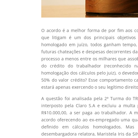
O acordo é a melhor forma de por fim aos con
que litigam é um dos principais objetivo
homologado em juízo, todos ganham tempo, o
futuras chateações e despesas decorrentes da
processo a menos entre os milhares que assob
do crédito do trabalhador (reconhecido n
homologação dos cálculos pelo juiz), o deved
50% do valor crédito? Esse comportamento car
estará apenas exercendo o seu legítimo direit
A questão foi analisada pela 2ª Turma do T
interposto pela Claro S.A e excluiu a multa
R$10.000,00, a ser paga ao trabalhador. A 
acordo oferecendo ao ex-empregado uma quan
definido em cálculos homologados. Mas
desembargadora relatora, Maristela Iris da S