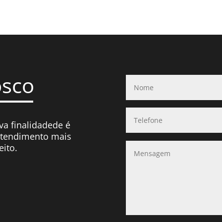
osco
va finalidadede é
atendimento mais
eito.