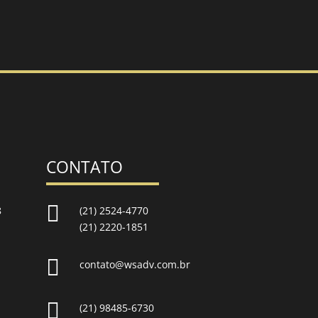
CONTATO

8
(21) 2524-4770
(21) 2220-1851

contato@wsadv.com.br

(21) 98485-6730