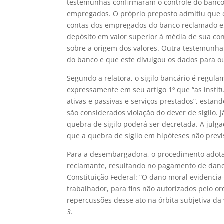
testemunhas confirmaram o controle do banco
empregados. O próprio preposto admitiu que o 
contas dos empregados do banco reclamado e,
depósito em valor superior à média de sua con
sobre a origem dos valores. Outra testemunha 
do banco e que este divulgou os dados para ou
Segundo a relatora, o sigilo bancário é regu
expressamente em seu artigo 1º que “as instit
ativas e passivas e serviços prestados”, esta
são considerados violação do dever de sigilo. 
quebra de sigilo poderá ser decretada. A julg
que a quebra de sigilo em hipóteses não previs
Para a desembargadora, o procedimento adotad
reclamante, resultando no pagamento de dano 
Constituição Federal: “O dano moral evidencia
trabalhador, para fins não autorizados pelo o
repercussões desse ato na órbita subjetiva da 
3.