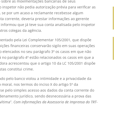
 sobre as movimentações bancárias de seus
inspetor não pedia autorização prévia para verificar as
 se por um acaso a reclamante recebesse algum
ta corrente, deveria prestar informações ao gerente
informou que já teve sua conta analisada pelo inspetor
tros colegas da agência.
lamentado pela Lei Complementar 105/2001, que dispõe
uições financeiras conservarão sigilo em suas operações
ndo elencados no seu parágrafo 3º os casos em que não
Já no parágrafo 4º estão relacionados os casos em que a
adora acrescentou que o artigo 10 da LC 105/2001 dispõe
tas constitui crime.
o pelo banco violou a intimidade e a privacidade da
moral, nos termos do inciso X do artigo 5º da
-se pelo simples acesso aos dados da conta corrente do
rdenamento jurídico, sendo desnecessária a prova das
vítima”.
Com informações da Assessoria de Imprensa do TRT-