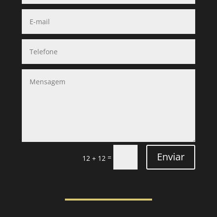
Enviar
=
12 + 12